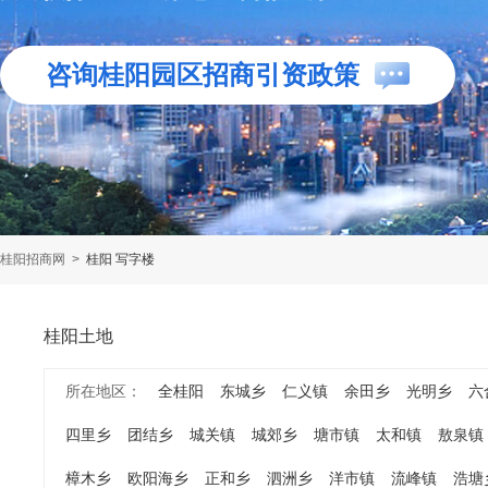
咨询桂阳园区招商引资政策
桂阳招商网
>
桂阳 写字楼
桂阳土地
所在地区：
全桂阳
东城乡
仁义镇
余田乡
光明乡
六
四里乡
团结乡
城关镇
城郊乡
塘市镇
太和镇
敖泉镇
樟木乡
欧阳海乡
正和乡
泗洲乡
洋市镇
流峰镇
浩塘